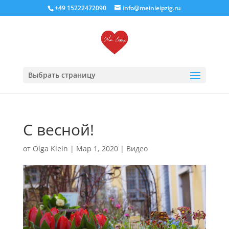
+49 15222472090
info@meinleipzig.ru
Выбрать страницу
С весной!
от
Olga Klein
|
Мар 1, 2020
|
Видео