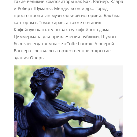
такие великие композиторы как Бах, Вагнер, Клара
и Роберт Шуманы, Мендельсон и др… Город
просто пропитан музыкальной историей. Бах был
кантором в Томаскирхе, а также сочинил
Кофейную кантату по заказу кофейного дома
Циммермана для привлечения публики, Шуман
был завсегдатаем кафе «Coffe baum». А оперой
Вагнера состоялось торжественное открытие
здания Оперы.