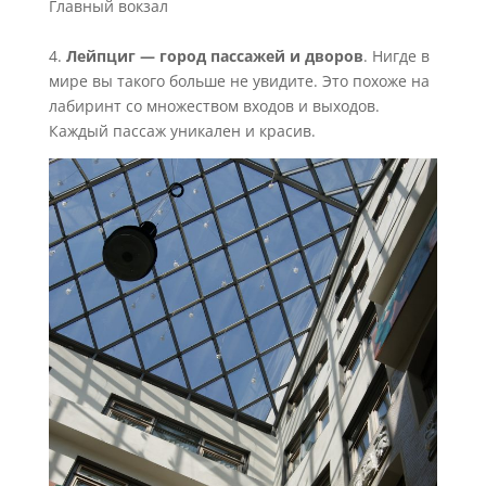
Главный вокзал
4.
Лейпциг — город пассажей и дворов
. Нигде в
мире вы такого больше не увидите. Это похоже на
лабиринт со множеством входов и выходов.
Каждый пассаж уникален и красив.