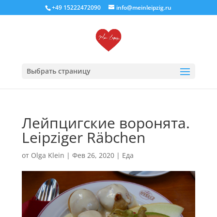
+49 15222472090
info@meinleipzig.ru
Выбрать страницу
Лейпцигские воронята.
Leipziger Räbchen
от
Olga Klein
|
Фев 26, 2020
|
Еда