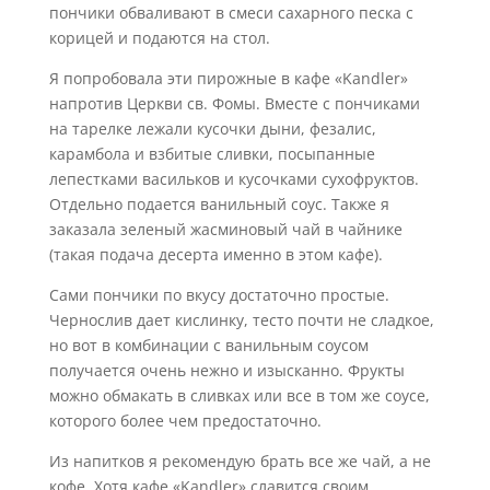
пончики обваливают в смеси сахарного песка с
корицей и подаются на стол.
Я попробовала эти пирожные в кафе «Kandler»
напротив Церкви св. Фомы. Вместе с пончиками
на тарелке лежали кусочки дыни, фезалис,
карамбола и взбитые сливки, посыпанные
лепестками васильков и кусочками сухофруктов.
Отдельно подается ванильный соус. Также я
заказала зеленый жасминовый чай в чайнике
(такая подача десерта именно в этом кафе).
Сами пончики по вкусу достаточно простые.
Чернослив дает кислинку, тесто почти не сладкое,
но вот в комбинации с ванильным соусом
получается очень нежно и изысканно. Фрукты
можно обмакать в сливках или все в том же соусе,
которого более чем предостаточно.
Из напитков я рекомендую брать все же чай, а не
кофе. Хотя кафе «Kandler» славится своим