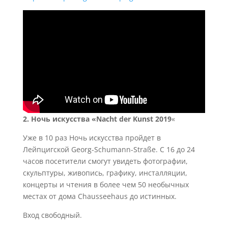
2.
Ночь искусства «Nacht der Kunst 2019
«
Уже в 10 раз Ночь искусства пройдет в
Лейпцигской Georg-Schumann-Straße. С 16 до 24
часов посетители смогут увидеть фотографии,
скульптуры, живопись, графику, инсталляции,
концерты и чтения в более чем 50 необычных
местах от дома Chausseehaus до истинных.
Вход свободный.