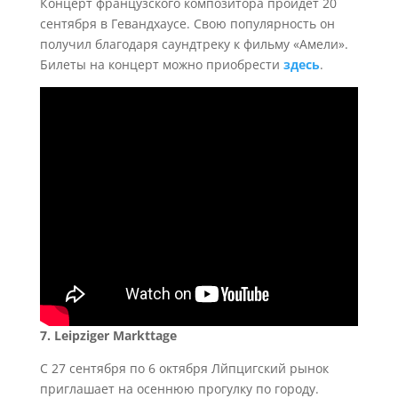
Концерт французского композитора пройдет 20
сентября в Гевандхаусе. Свою популярность он
получил благодаря саундтреку к фильму «Амели».
Билеты на концерт можно приобрести
здесь
.
7. Leipziger Markttage
С 27 сентября по 6 октября Лйпцигский рынок
приглашает на осеннюю прогулку по городу.