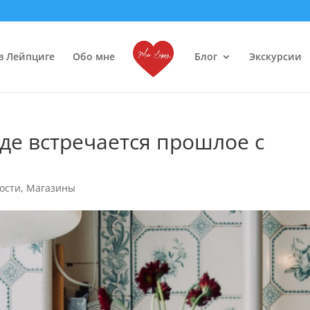
в Лейпциге
Обо мне
Блог
Экскурсии
где встречается прошлое с
ости
,
Магазины