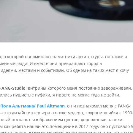
я, о которой напоминают памятники архитектуры, но также и
менные люди. И вместе они превращают город в
деями, местами и событиями. Об одном из таких мест я хочу
FANG-Studio
, витрины которого меня постоянно завораживали,
вились пушистые пуфики, я просто не могла туда не зайти.
—
Пола Альтмана/ Paul Altmann
, он и познакомил меня с FANG-
 — это дизайн интерьера в стиле модерн, сохранившийся с 1900
кошный потолок с изображением цветов, деревянные планки…
м как ребята нашли это помещение в 2017 году, оно пустовало 5