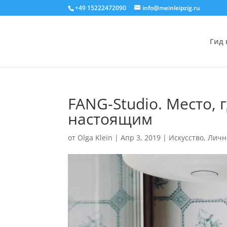
+49 15222472090
info@meinleipzig.ru
Гид 
FANG-Studio. Место, 
настоящим
от
Olga Klein
|
Апр 3, 2019
|
Искусство
,
Личн