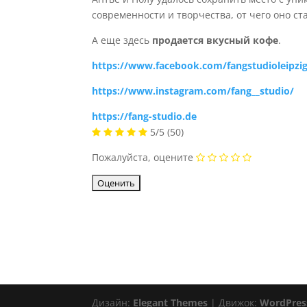
современности и творчества, от чего оно с
А еще здесь
продается вкусный кофе
.
https://www.facebook.com/fangstudioleipzi
https://www.instagram.com/fang__studio/
https://fang-studio.de
5/5
(50)
Пожалуйста, оцените
Дизайн:
Elegant Themes
| Движок:
WordPres