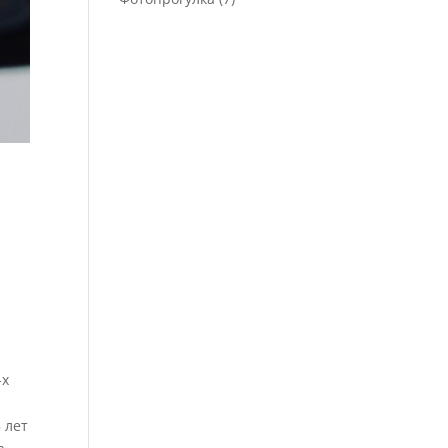
-х
 лет