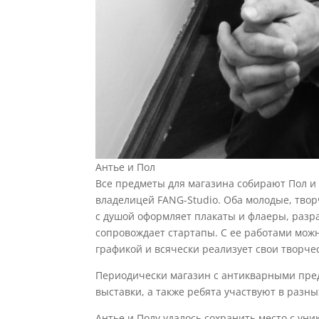
Антье и Пол
Все предметы для магазина собирают Пол 
владелицей FANG-Studio. Оба молодые, твор
с душой оформляет плакаты и флаеры, разр
сопровождает стартапы. С ее работами можн
графикой и всячески реализует свои творче
Периодически магазин с антикварными пре
выставки, а также ребята участвуют в разн
Антье и Полу удалось сохранить место с ун