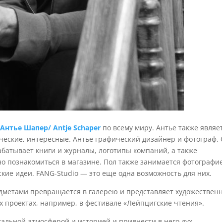
и
Антье Шапер/ Antje Schaper
по всему миру. Антье также являе
ческие, интересные. Антье графический дизайнер и фотограф.
абатывает книги и журналы, логотипы компаний, а также
о познакомиться в магазине. Пол также занимается фотографи
ские идеи. FANG-Studio — это еще одна возможность для них.
дметами превращается в галерею и представляет художествен
ых проектах, например, в фестивале «Лейпцигские чтения».
икальной атмосферой и историей и привнести в него дух