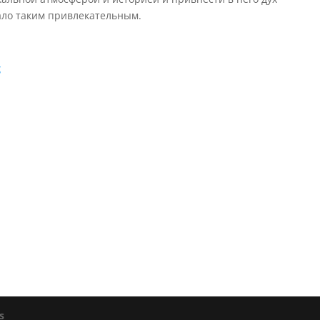
тало таким привлекательным.
g
s