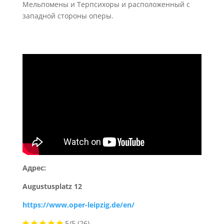
Мельпомены и Терпсихоры и расположенный с
западной стороны оперы.
Адрес:
Augustusplatz 12
https://www.oper-leipzig.de/en/
5/5
(26)