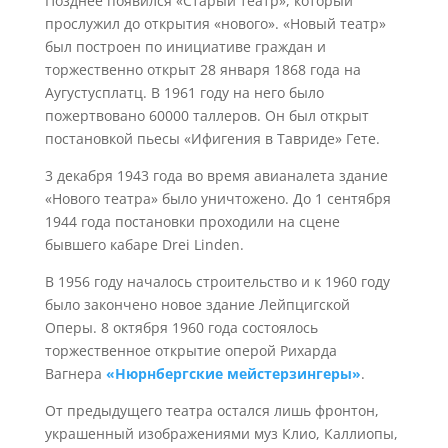
Позднее появился «Старый театр», который
прослужил до открытия «нового». «Новый театр»
был построен по инициативе граждан и
торжественно открыт 28 января 1868 года на
Аугустусплатц. В 1961 году на него было
пожертвовано 60000 таллеров. Он был открыт
постановкой пьесы «Ифигения в Тавриде» Гете.
3 декабря 1943 года во время авианалета здание
«Нового театра» было уничтожено. До 1 сентября
1944 года постановки проходили на сцене
бывшего кабаре Drei Linden.
В 1956 году началось строительство и к 1960 году
было закончено новое здание Лейпцигской
Оперы. 8 октября 1960 года состоялось
торжественное открытие оперой Рихарда
Вагнера
«Нюрнбергские мейстерзингеры»
.
От предыдущего театра остался лишь фронтон,
украшенный изображениями муз Клио, Каллиопы,