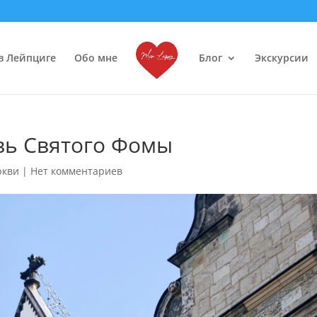
в Лейпциге
Обо мне
Блог
Экскурсии
вь Святого Фомы
ркви
|
Нет комментариев