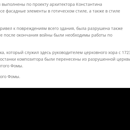
и выполнены по проекту архитектора Константина
 все фасадные элементы в готическом стиле, а также в стиле
привел к повреждениям всего здания, была разрушена также
ге после окончания войны были необходимы работы по
ха, который служил здесь руководителем церковного хора с 172
у, останки композитора были перенесены из разрушенной церкв
ятого Фомы.
того Фомы.