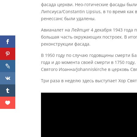
фасада церкви. Нео-готические фасады был
Липсиуса/Constantin Lipsius, в то время как
ренессанс были удалены.
Авианалет на Лейпциг 4 декабря 1943 года 
большая часть окружающих построек. В ито
реконструкции фасада.
В 1950 году по случаю годовщины смерти Ба
года и до момента своей смерти в 1750 год
Святого Иоанна/Johanniskirche в церковь Св
Три раза в неделю здесь выступает Хор Свя