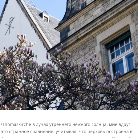
/Thomaskirche в лучах утреннего нежного солнца, мне вдруг
 это странное сравнение, учитывая, что церковь построена в