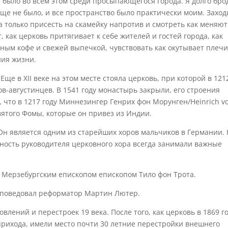
ое было во всем этом среди просыпающегося города. Я долго бро
 еще не было, и все пространство было практически моим. Заход
, а только присесть на скамейку напротив и смотреть как меняют
, как церковь притягивает к себе жителей и гостей города, как
ным кофе и свежей выпечкой, чувствовать как окутывает плеч
ния жизни.
Еще в XII веке на этом месте стояла церковь, при которой в 121
в-августинцев. В 1541 году монастырь закрыли, его строения
т, что в 1217 году Миннезингер Генрих фон Морунген/Heinrich v
ятого Фомы, которые он привез из Индии.
 Он является одним из старейших хоров мальчиков в Германии.
ость руководителя церковного хора всегда занимали важные
а Мерзебургским епископом епископом Тило фон Трота.
роповедовал реформатор Мартин Лютер.
лений и перестроек 19 века. После того, как церковь в 1869 г
прихода, имели место почти 30 летние перестройки внешнего