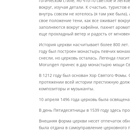
готическом стиле, но что-то светлое и легк
вокруг, изучая детали. К счастью, туристов
внутрь совсем не хотелось (я там уже была)
свое положение тени, как все оживает вокруг
заполняются вокруг кафейни, пахнет аромат
еще прохладный ветер и радость от мгнове
История церкви насчитывает более 800 лет. 
году был построен монастырь певчих монахо
снесли, но церковь осталась. Легенда гласи
Morungen принес в дар монастырю мощи Св
В 1212 году был основан Хор Святого Фомы.
протяжении всей истории престижную должн
композиторы и музыканты.
10 апреля 1496 года церковь была освящен
В день Пятидесятницы в 1539 году здесь п
Внешняя форма церкви несет отпечаток обнов
была отдана в самоуправление церковного 