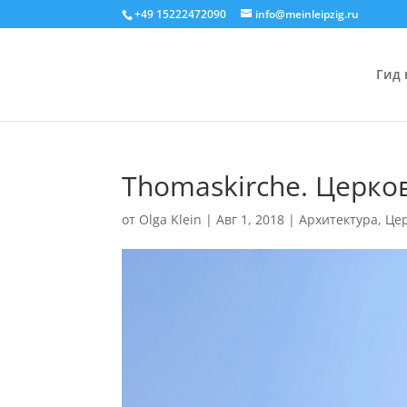
+49 15222472090
info@meinleipzig.ru
Гид 
Thomaskirche. Церко
от
Olga Klein
|
Авг 1, 2018
|
Архитектура
,
Це