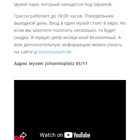
музей-парк, который находится под охраной.
Грасси работает до 18:00 часов. Понедельник
выходной день. Вход в один музей стоит 8 евро. Но
если вы захотите посетить несколько, то будет
скидка.
В первую среду месяца вход бесплатный
. А
всю дополнительную информацию можно узнать
на сайте
grassimuseum.de
Адрес музея: Johannisplatz 05/11