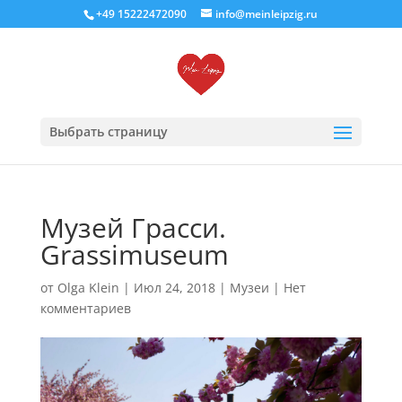
+49 15222472090
info@meinleipzig.ru
Выбрать страницу
Музей Грасси.
Grassimuseum
от
Olga Klein
|
Июл 24, 2018
|
Музеи
|
Нет
комментариев