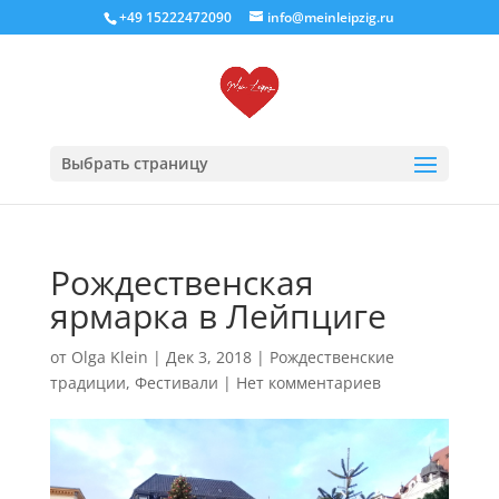
+49 15222472090
info@meinleipzig.ru
Выбрать страницу
Рождественская
ярмарка в Лейпциге
от
Olga Klein
|
Дек 3, 2018
|
Рождественские
традиции
,
Фестивали
|
Нет комментариев