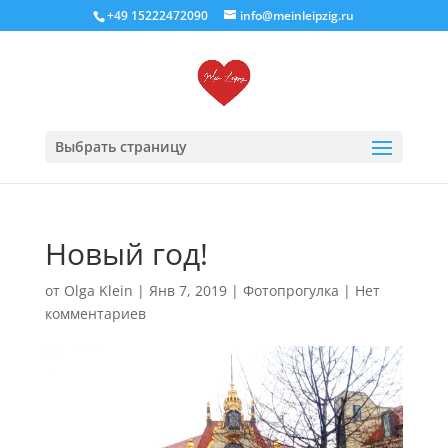
+49 15222472090
info@meinleipzig.ru
Выбрать страницу
Новый год!
от
Olga Klein
|
Янв 7, 2019
|
Фотопрогулка
|
Нет
комментариев