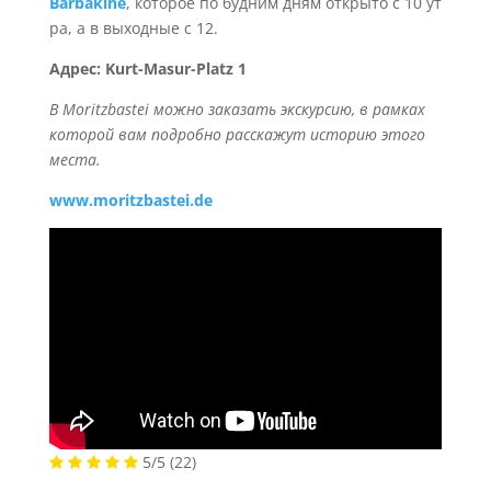
Barbakine
, которое по будним дням открыто с 10 ут
ра, а в выходные с 12.
Адрес: Kurt-Masur-Platz 1
В Moritzbastei можно заказать экскурсию, в рамках
которой вам подробно расскажут историю этого
места.
www.moritzbastei.de
5/5
(22)