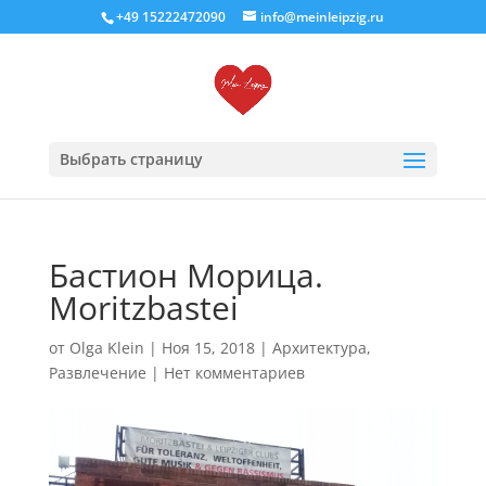
+49 15222472090
info@meinleipzig.ru
Выбрать страницу
Бастион Морица.
Moritzbastei
от
Olga Klein
|
Ноя 15, 2018
|
Архитектура
,
Развлечение
|
Нет комментариев