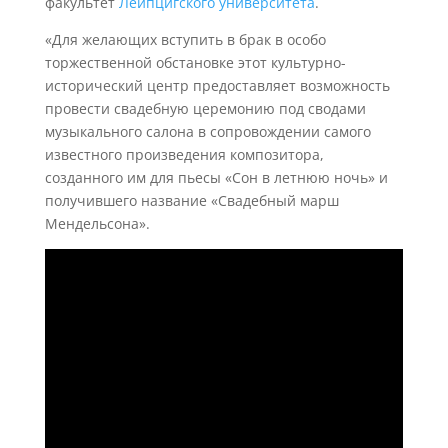
факультет
Лейпцигского университета
.
«Для желающих вступить в брак в особо
торжественной обстановке этот культурно-
исторический центр предоставляет возможность
провести свадебную церемонию под сводами
музыкального салона в сопровождении самого
известного произведения композитора,
созданного им для пьесы «Сон в летнюю ночь» и
получившего название «Свадебный марш
Мендельсона».